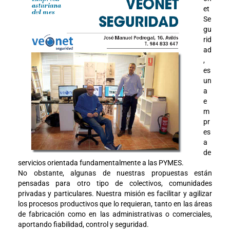
et
Se
gu
rid
ad
,
es
un
a
e
m
pr
es
a
de
servicios orientada fundamentalmente a las PYMES.
No obstante, algunas de nuestras propuestas están
pensadas para otro tipo de colectivos, comunidades
privadas y particulares. Nuestra misión es facilitar y agilizar
los procesos productivos que lo requieran, tanto en las áreas
de fabricación como en las administrativas o comerciales,
aportando fiabilidad, control y seguridad.