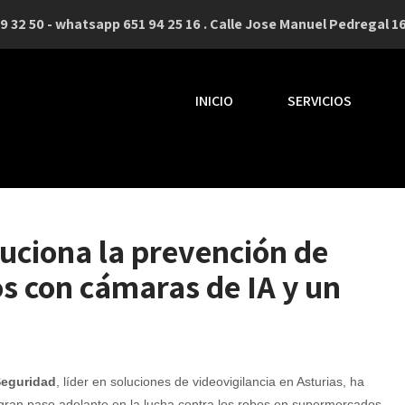
9 32 50 - whatsapp 651 94 25 16 . Calle Jose Manuel Pedregal 16
INICIO
SERVICIOS
uciona la prevención de
 con cámaras de IA y un
Seguridad
, líder en soluciones de videovigilancia en Asturias, ha
gran paso adelante en la lucha contra los robos en supermercados